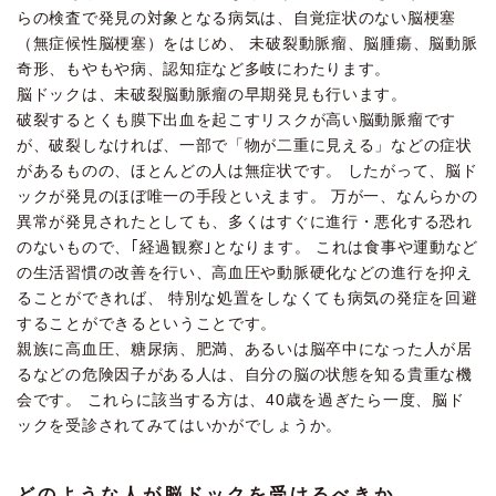
らの検査で発見の対象となる病気は、自覚症状のない脳梗塞
（無症候性脳梗塞）をはじめ、 未破裂動脈瘤、脳腫瘍、脳動脈
奇形、もやもや病、認知症など多岐にわたります。
脳ドックは、未破裂脳動脈瘤の早期発見も行います。
破裂するとくも膜下出血を起こすリスクが高い脳動脈瘤です
が、破裂しなければ、一部で「物が二重に見える」などの症状
があるものの、ほとんどの人は無症状です。 したがって、脳ド
ックが発見のほぼ唯一の手段といえます。 万が一、なんらかの
異常が発見されたとしても、多くはすぐに進行・悪化する恐れ
のないもので、｢経過観察｣となります。 これは食事や運動など
の生活習慣の改善を行い、高血圧や動脈硬化などの進行を抑え
ることができれば、 特別な処置をしなくても病気の発症を回避
することができるということです。
親族に高血圧、糖尿病、肥満、あるいは脳卒中になった人が居
るなどの危険因子がある人は、自分の脳の状態を知る貴重な機
会です。 これらに該当する方は、40歳を過ぎたら一度、脳ド
ックを受診されてみてはいかがでしょうか。
どのような人が脳ドックを受けるべきか