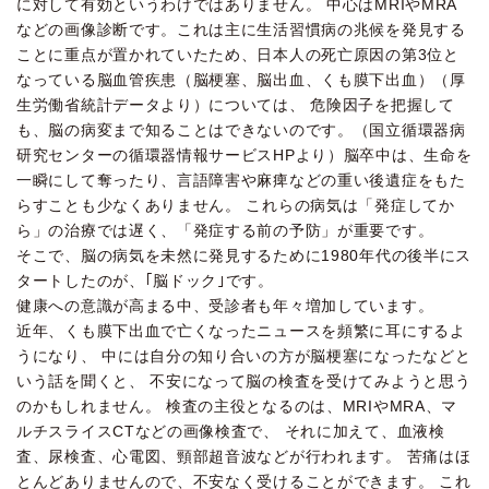
に対して有効というわけではありません。 中心はMRIやMRA
などの画像診断です。これは主に生活習慣病の兆候を発見する
ことに重点が置かれていたため、日本人の死亡原因の第3位と
なっている脳血管疾患（脳梗塞、脳出血、くも膜下出血）（厚
生労働省統計データより）については、 危険因子を把握して
も、脳の病変まで知ることはできないのです。（国立循環器病
研究センターの循環器情報サービスHPより）脳卒中は、生命を
一瞬にして奪ったり、言語障害や麻痺などの重い後遺症をもた
らすことも少なくありません。 これらの病気は「発症してか
ら」の治療では遅く、「発症する前の予防」が重要です。
そこで、脳の病気を未然に発見するために1980年代の後半にス
タートしたのが、｢脳ドック｣です。
健康への意識が高まる中、受診者も年々増加しています。
近年、くも膜下出血で亡くなったニュースを頻繁に耳にするよ
うになり、 中には自分の知り合いの方が脳梗塞になったなどと
いう話を聞くと、 不安になって脳の検査を受けてみようと思う
のかもしれません。 検査の主役となるのは、MRIやMRA、マ
ルチスライスCTなどの画像検査で、 それに加えて、血液検
査、尿検査、心電図、頸部超音波などが行われます。 苦痛はほ
とんどありませんので、不安なく受けることができます。 これ